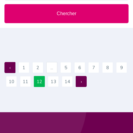
Chercher
‹
1
2
...
5
6
7
8
9
10
11
12
13
14
›