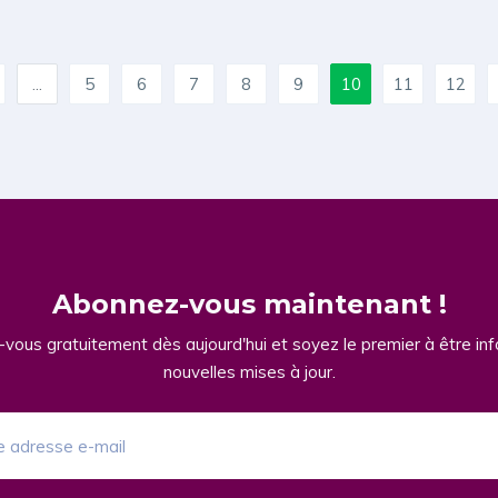
...
5
6
7
8
9
10
11
12
Abonnez-vous maintenant !
vous gratuitement dès aujourd'hui et soyez le premier à être in
nouvelles mises à jour.