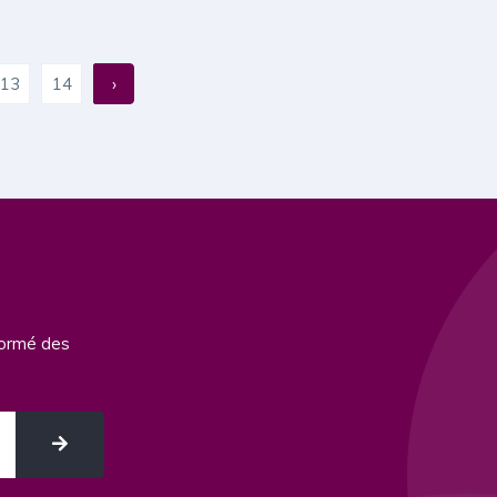
13
14
›
formé des