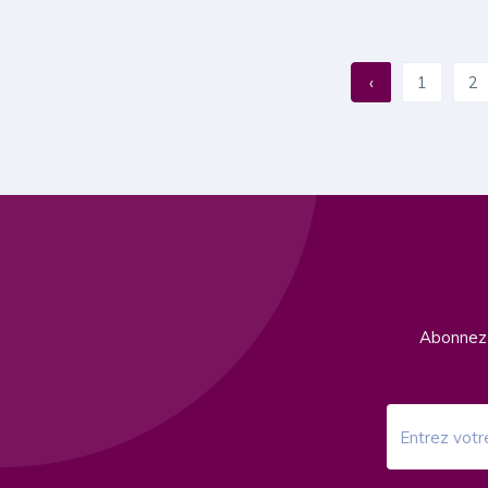
‹
1
2
Abonnez-