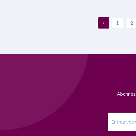
‹
1
2
Abonnez-