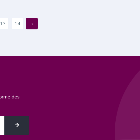
13
14
›
formé des