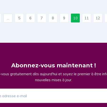
...
5
6
7
8
9
10
11
12
Abonnez-vous maintenant !
vous gratuitement dès aujourd'hui et soyez le premier à être in
nouvelles mises à jour.