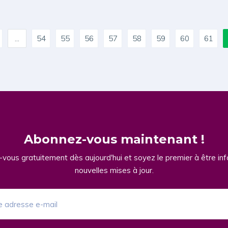
...
54
55
56
57
58
59
60
61
Abonnez-vous maintenant !
vous gratuitement dès aujourd'hui et soyez le premier à être in
nouvelles mises à jour.