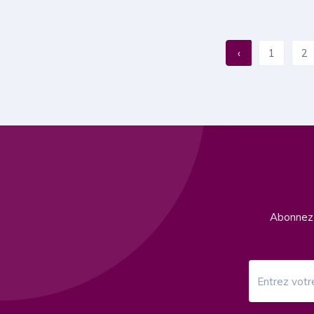
‹
1
2
Abonnez-