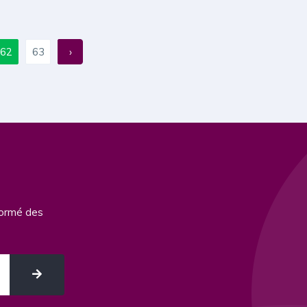
62
63
›
formé des