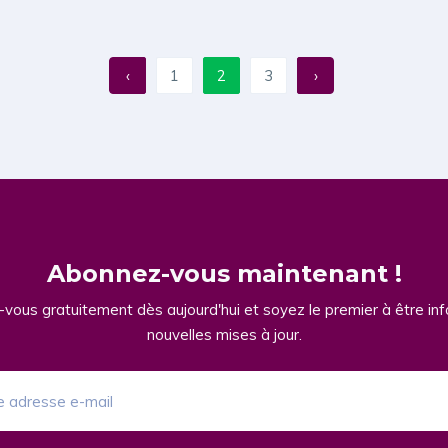
‹
1
2
3
›
Abonnez-vous maintenant !
vous gratuitement dès aujourd'hui et soyez le premier à être in
nouvelles mises à jour.