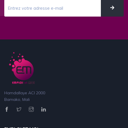
Hamdallaye ACI 2000
Bamako, Mali